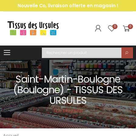
Nouvelle Co, livraison offerte en magasin !
0
0
Toggle mobile menu
Recherche
Saint-Martin-Boulogne
(Boulogne) - TISSUS DES
URSULES
Nos Magasins
Accueil