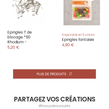
Epingles T de
Disponible en 5 coloris
blocage *50
Epingles fantaisie
Rhodium -
4,90 €
5,20 €
PLUS DE PRODUITS
PARTAGEZ VOS CRÉATIONS
#tissusdesursules