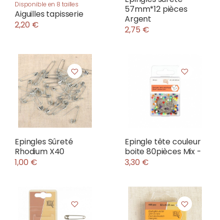
Disponible en 8 tailles
57mm*12 pièces
Aiguilles tapisserie
Argent
2,20 €
2,75 €
Epingles Sûreté
Epingle tête couleur
Rhodium X40
boite 80pièces Mix -
1,00 €
3,30 €