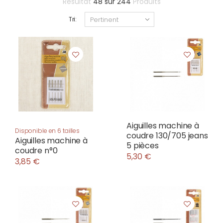
Résultat
48
sur
244
Produits
Tri:
Aiguilles machine à
Disponible en 6 tailles
coudre 130/705 jeans
Aiguilles machine à
5 pièces
coudre n°0
5,30 €
3,85 €