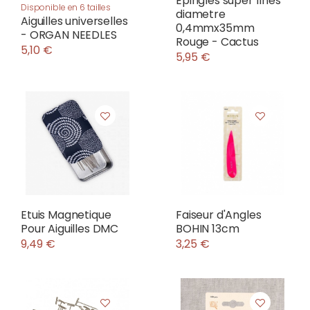
Epingles super fines
Disponible en 6 tailles
diametre
Aiguilles universelles
0,4mmx35mm
- ORGAN NEEDLES
Rouge - Cactus
5,10 €
5,95 €
Etuis Magnetique
Faiseur d'Angles
Pour Aiguilles DMC
BOHIN 13cm
9,49 €
3,25 €