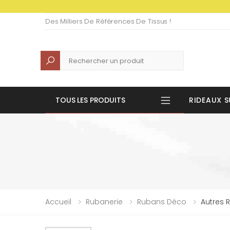
Des Milliers De Références De Tissus !
Recherche
TOUS LES PRODUITS
RIDEAUX S
Accueil
Rubanerie
Rubans Déco
Autres 