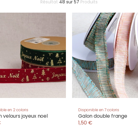
Résultat
48
sur
57
Produits
ble en 2 coloris
Disponible en 7 coloris
 velours joyeux noel
Galon double frange
€
1,50 €