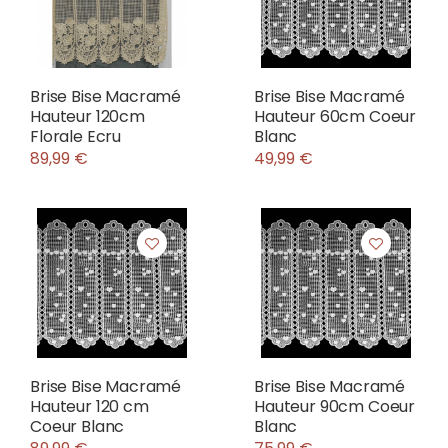
Brise Bise Macramé
Brise Bise Macramé
Hauteur 120cm
Hauteur 60cm Coeur
Florale Ecru
Blanc
89,99 €
49,99 €
Brise Bise Macramé
Brise Bise Macramé
Hauteur 120 cm
Hauteur 90cm Coeur
Coeur Blanc
Blanc