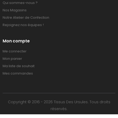
Qui sommes-nous ?
Nos Magasins
Notre Atelier de Confection
Rejoignez nos équipes !
Mon compte
Me connecter
Mon panier
Ma liste de souhait
Mes commandes
Copyright © 2016 - 2026 Tissus Des Ursules. Tous droits
réservés.