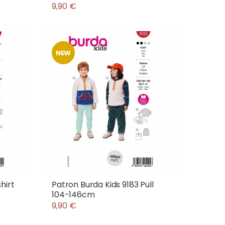
9,90 €
NEW
hirt
Patron Burda Kids 9183 Pull
104-146cm
9,90 €