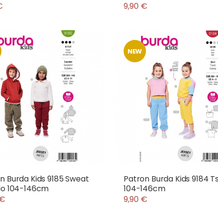
€
9,90 €
NEW
n Burda Kids 9185 Sweat
Patron Burda Kids 9184 Ts
lo 104-146cm
104-146cm
 €
9,90 €