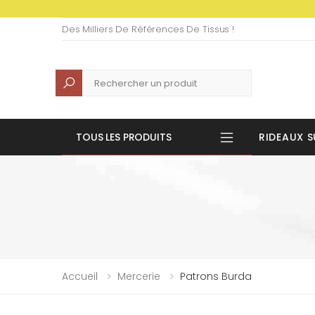
Des Milliers De Références De Tissus !
Recherche
TOUS LES PRODUITS
RIDEAUX S
Accueil
Mercerie
Patrons Burda