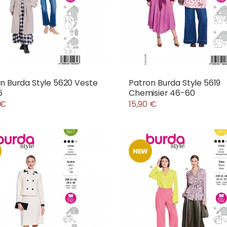
n Burda Style 5620 Veste
Patron Burda Style 5619
6
Chemisier 46-60
 €
15,90 €
NEW