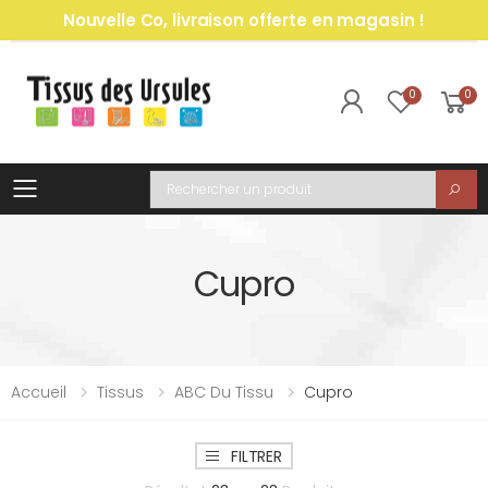
Nouvelle Co, livraison offerte en magasin !
0
0
Toggle mobile menu
Recherche
Cupro
Accueil
Tissus
ABC Du Tissu
Cupro
FILTRER