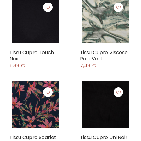
Tissu Cupro Touch
Tissu Cupro Viscose
Noir
Polo Vert
5,99 €
7,49 €
Tissu Cupro Scarlet
Tissu Cupro Uni Noir