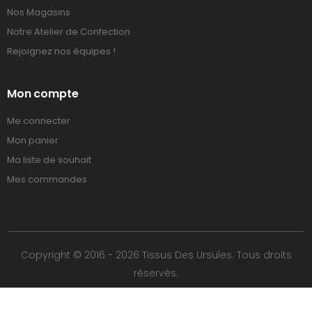
Nos Magasins
Notre Atelier de Confection
Rejoignez nos équipes !
Mon compte
Me connecter
Mon panier
Ma liste de souhait
Mes commandes
Copyright © 2016 - 2026 Tissus Des Ursules. Tous droits
réservés.