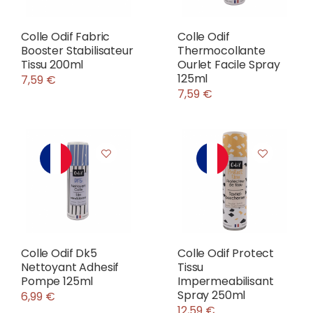
Colle Odif Fabric
Colle Odif
Booster Stabilisateur
Thermocollante
Tissu 200ml
Ourlet Facile Spray
125ml
7,59 €
7,59 €
Colle Odif Dk5
Colle Odif Protect
Nettoyant Adhesif
Tissu
Pompe 125ml
Impermeabilisant
Spray 250ml
6,99 €
12,59 €