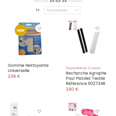
Résultat
48
sur
48
Produits
Tri:
NEW
Gomme Nettoyante
Disponible en 2 coloris
Universelle
Recharche Agraphe
2,59 €
Pour Pistolet Textile
Référence 5027348
3,80 €