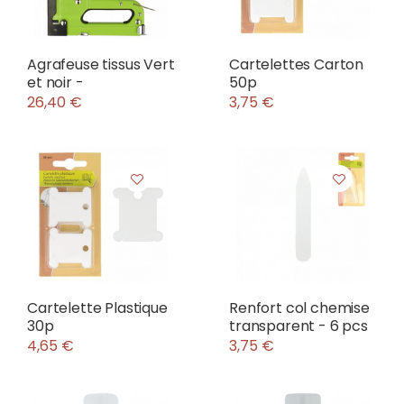
Agrafeuse tissus Vert
Cartelettes Carton
et noir -
50p
26,40 €
3,75 €
Cartelette Plastique
Renfort col chemise
30p
transparent - 6 pcs
4,65 €
3,75 €