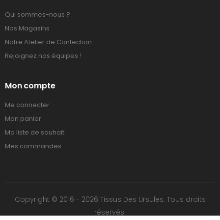
Qui sommes-nous ?
Nos Magasins
Notre Atelier de Confection
Rejoignez nos équipes !
Mon compte
Me connecter
Mon panier
Ma liste de souhait
Mes commandes
Copyright © 2016 - 2026 Tissus Des Ursules. Tous droits
réservés.