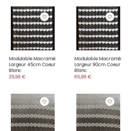
Modulable Macramé
Modulable Macramé
Largeur 45cm Coeur
Largeur 90cm Coeur
Blanc
Blanc
35,99 €
65,99 €