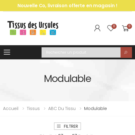
Nouvelle Co, livraison offerte en magasin !
0
0
Toggle mobile menu
Recherche
Modulable
Accueil
Tissus
ABC Du Tissu
Modulable
FILTRER