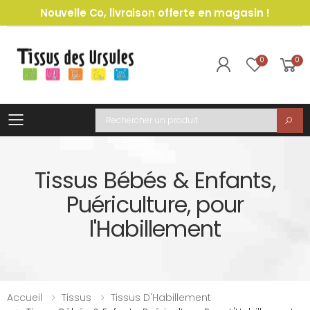
Nouvelle Co, livraison offerte en magasin !
0
0
Toggle mobile menu
Recherche
Tissus Bébés & Enfants,
Puériculture, pour
l'Habillement
Accueil
Tissus
Tissus D'Habillement