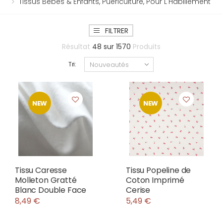
Tissus Bébés & Enfants, Puériculture, Pour L'Habillement
FILTRER
Résultat
48
sur
1570
Produits
Tri:
NEW
NEW
Tissu Caresse
Tissu Popeline de
Molleton Gratté
Coton Imprimé
Blanc Double Face
Cerise
8,49 €
5,49 €