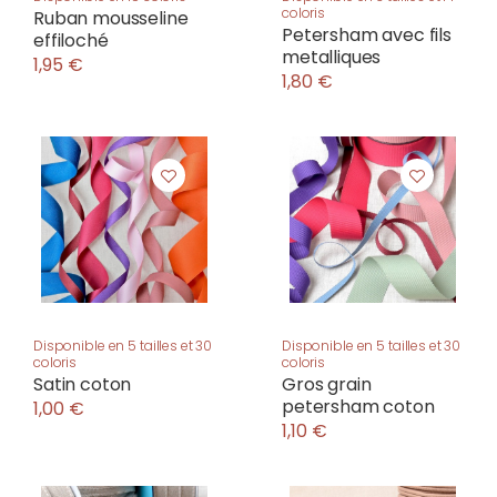
coloris
Ruban mousseline
Petersham avec fils
effiloché
metalliques
1,95 €
1,80 €
Disponible en 5 tailles et 30
Disponible en 5 tailles et 30
coloris
coloris
Satin coton
Gros grain
petersham coton
1,00 €
1,10 €