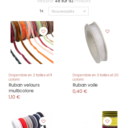
Résultat
48
sur
92
Produits
Tri:
Disponible en 2 tailles et 11
Disponible en 3 tailles et 20
coloris
coloris
Ruban velours
Ruban voile
multicolore
0,40 €
1,10 €