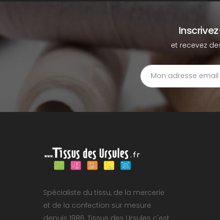
Inscrive
et recevez de
Spécialiste du tissu, de la mercerie
et de la confection sur mesure
depuis 1986, Tissus des Ursules c'est