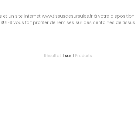
 et un site internet www.tissusdesursules.fr à votre dispositio
URSULES vous fait profiter de remises sur des centaines de tissu
Résultat
1
sur
1
Produits