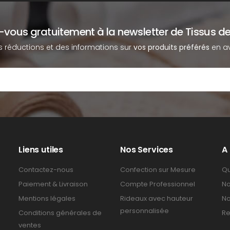
z-vous gratuitement à la newsletter de Tissus de
s réductions et des informations sur
vos produits préférés
en av
Liens utiles
Nos Services
A
Contactez-nous
Confection sur Mesure
Qu
Paiement & Livraison
Compte Professionnel
No
Mentions légales
Rideaux avec hauteur
No
personnalisée
Conditions générales de
Re
ventes