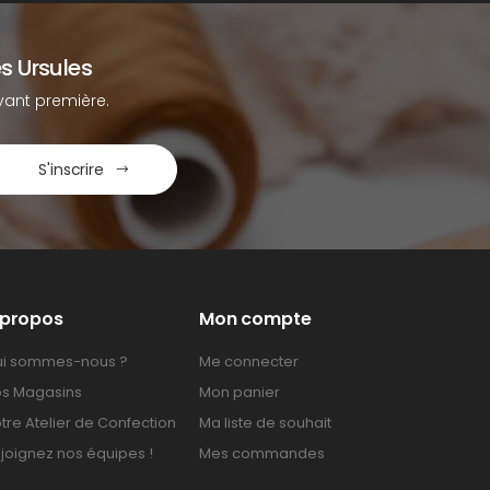
s Ursules
ant première.
S'inscrire
 propos
Mon compte
i sommes-nous ?
Me connecter
s Magasins
Mon panier
tre Atelier de Confection
Ma liste de souhait
joignez nos équipes !
Mes commandes