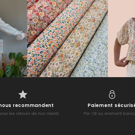
s nous recommandent
Paiement sécuris
rez les retours de nos clients
Par CB ou virement banca