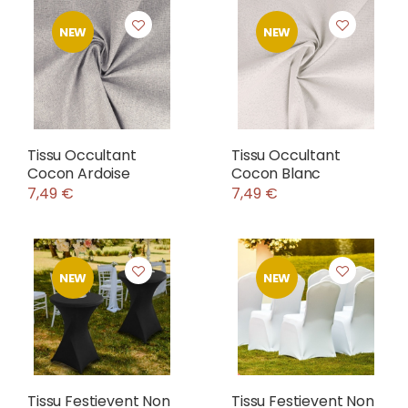
NEW
NEW
Tissu Occultant
Tissu Occultant
Cocon Ardoise
Cocon Blanc
7,49 €
7,49 €
NEW
NEW
Tissu Festievent Non
Tissu Festievent Non