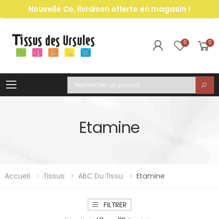
Nouvelle Co, livraison offerte en magasin !
0
0
Toggle mobile menu
Recherche
Etamine
Accueil
Tissus
ABC Du Tissu
Etamine
FILTRER