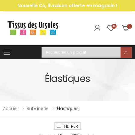
Nouvelle Co, livraison offerte en magasin !
0
0
Toggle mobile menu
Recherche
Élastiques
Accueil
Rubanerie
Élastiques
FILTRER