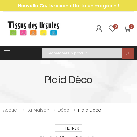
Nouvelle Co, livraison offerte en magasin !
0
0
Toggle mobile menu
Recherche
Plaid Déco
Accueil
La Maison
Déco
Plaid Déco
FILTRER