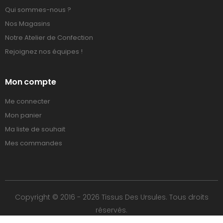
Qui sommes-nous ?
Nos Magasins
Notre Atelier de Confection
Rejoignez nos équipes !
Mon compte
Me connecter
Mon panier
Ma liste de souhait
Mes commandes
Copyright © 2016 - 2026 Tissus Des Ursules. Tous droits
réservés.