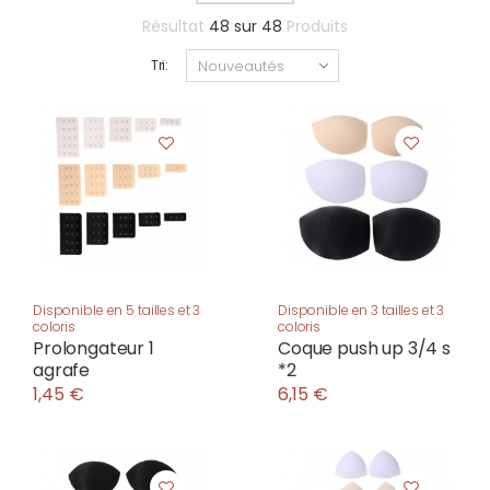
Résultat
48
sur
48
Produits
Tri:
Disponible en 5 tailles et 3
Disponible en 3 tailles et 3
coloris
coloris
Prolongateur 1
Coque push up 3/4 s
agrafe
*2
1,45 €
6,15 €