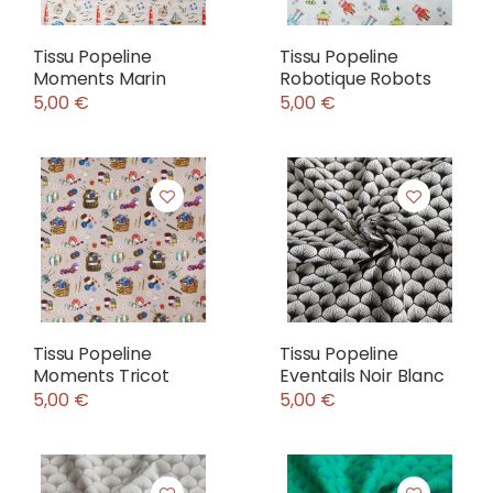
Tissu Popeline
Tissu Popeline
Moments Marin
Robotique Robots
5,00 €
5,00 €
Tissu Popeline
Tissu Popeline
Moments Tricot
Eventails Noir Blanc
5,00 €
5,00 €