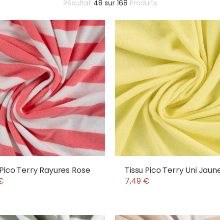
Résultat
48
sur
168
Produits
 Pico Terry Rayures Rose
Tissu Pico Terry Uni Jaun
€
7,49 €