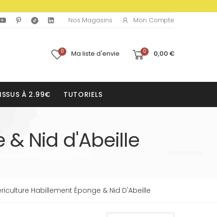
Mon Compte
Nos Magasins
0
0
Ma liste d'envie
0,00 €
ISSUS À 2.99€
TUTORIELS
 & Nid d'Abeille
ériculture Habillement Éponge & Nid D'Abeille