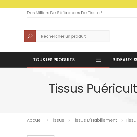
Des Milliers De Références De Tissus !
Recherche
TOUS LES PRODUITS
RIDEAUX S
Tissus Puéricul
Accueil
Tissus
Tissus D'Habillement
Tissu