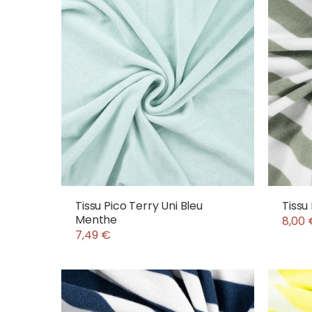
Tissu Pico Terry Uni Bleu
Tissu
Menthe
8,00 
7,49 €