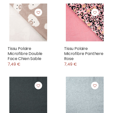
Tissu Polaire
Tissu Polaire
Microfibre Double
Microfibre Panthere
Face Chien Sable
Rose
7,49 €
7,49 €