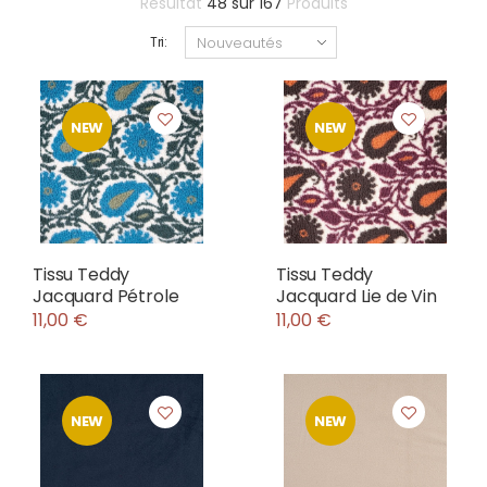
Résultat
48
sur
167
Produits
Tri:
NEW
NEW
Tissu Teddy
Tissu Teddy
Jacquard Pétrole
Jacquard Lie de Vin
11,00 €
11,00 €
NEW
NEW