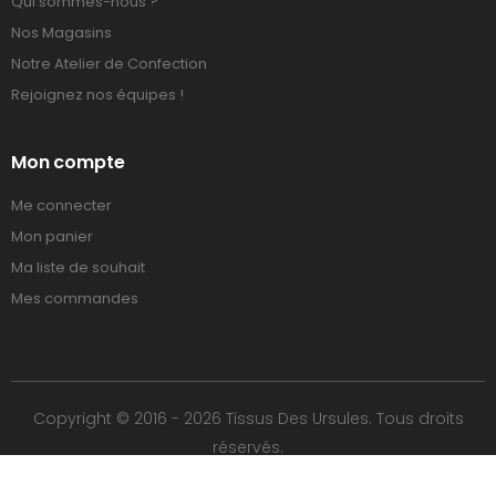
Qui sommes-nous ?
Nos Magasins
Notre Atelier de Confection
Rejoignez nos équipes !
Mon compte
Me connecter
Mon panier
Ma liste de souhait
Mes commandes
Copyright © 2016 - 2026 Tissus Des Ursules. Tous droits
réservés.