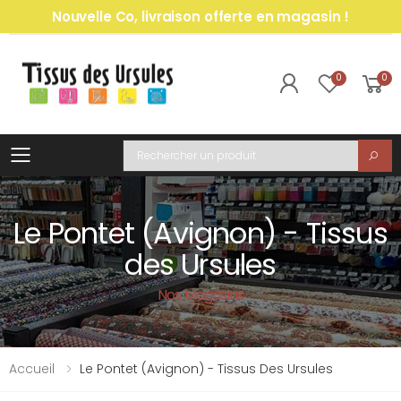
Nouvelle Co, livraison offerte en magasin !
0
0
Toggle mobile menu
Recherche
Le Pontet (Avignon) - Tissus
des Ursules
Nos Magasins
Accueil
Le Pontet (Avignon) - Tissus Des Ursules