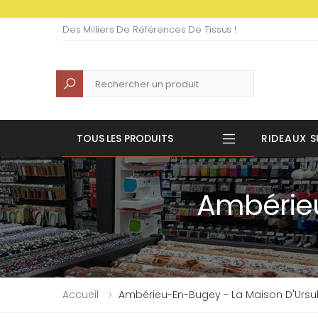
Des Milliers De Références De Tissus !
Recherche
TOUS LES PRODUITS
RIDEAUX S
Ambérieu
Accueil
Ambérieu-En-Bugey - La Maison D'Ursu