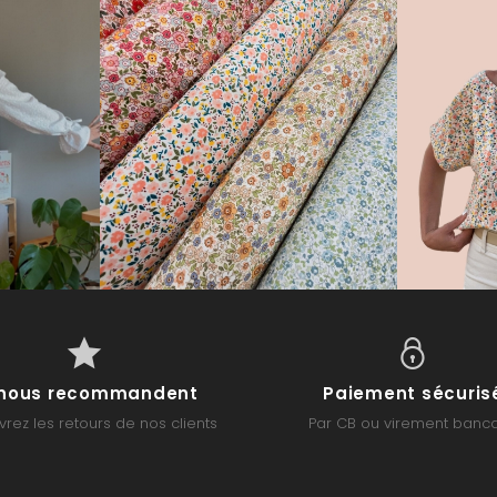
s nous recommandent
Paiement sécuris
rez les retours de nos clients
Par CB ou virement banca