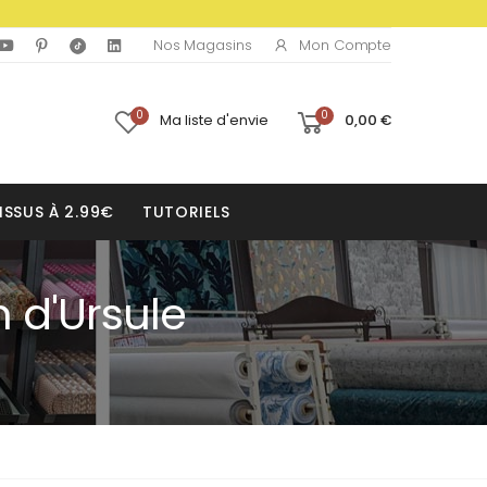
Mon Compte
Nos Magasins
0
0
Ma liste d'envie
0,00 €
ISSUS À 2.99€
TUTORIELS
 d'Ursule