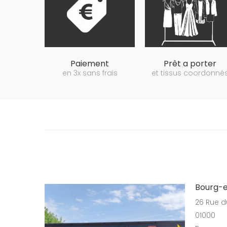
Paiement
Prêt a porter
en 3x sans frais
et tissus coordonné
Bourg-e
26 Rue d
01000