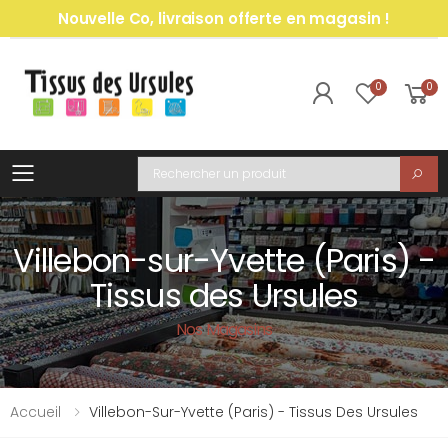
Nouvelle Co, livraison offerte en magasin !
0
0
Toggle mobile menu
Recherche
Villebon-sur-Yvette (Paris) -
Tissus des Ursules
Nos Magasins
Accueil
Villebon-Sur-Yvette (Paris) - Tissus Des Ursules