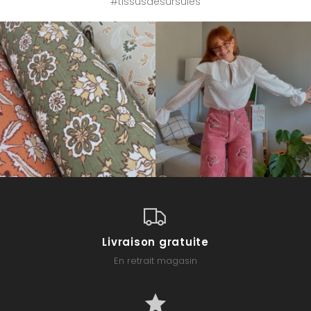
#tissusdesursules
Livraison gratuite
En retrait magasin