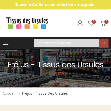
Nouvelle Co, livraison offerte en magasin !
0
0
Toggle mobile menu
Recherche
Fréjus - Tissus des Ursules
Nos Magasins
Accueil
Fréjus - Tissus Des Ursules