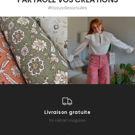
#tissusdesursules
Livraison gratuite
En retrait magasin