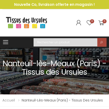
Nouvelle Co, livraison offerte en magasin !
0
0
Toggle mobile menu
Recherche
Nanteuil-lès-Meaux (Paris) -
Tissus des Ursules
Nos Magasins
Accueil
Nanteuil-Lès-Meaux (Paris) - Tissus Des Ursules