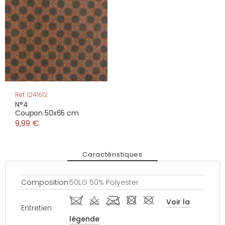
Réf: 1241612
N°4
Coupon 50x65 cm
9,99 €
Caractéristiques
Composition
50LG 50% Polyester
i d l - #
Voir la
Entretien
légende