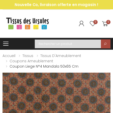
Nouvelle Co, livraison offerte en magasin !
0
0
Toggle mobile menu
Recherche
Accueil
Tissus
Tissus D'Ameublement
Coupons Ameublement
Coupon Liege N°4 Mandala 50x65 Cm