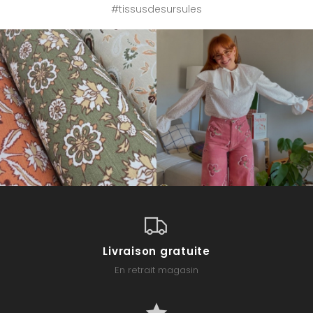
#tissusdesursules
Livraison gratuite
En retrait magasin