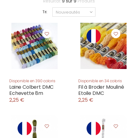
Résultat
9
sur
9
Produits
Tri:
Disponible en 390 coloris
Disponible en 34 coloris
Laine Colbert DMC
Fil à Broder Mouliné
Echevette 8m
Etoile DMC
2,25 €
2,25 €