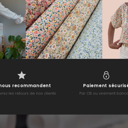
s nous recommandent
Paiement sécuris
rez les retours de nos clients
Par CB ou virement banca