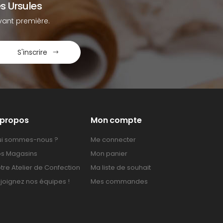
s Ursules
ant première.
S'inscrire
 propos
Mon compte
i sommes-nous ?
Me connecter
s Magasins
Mon panier
tre Atelier de Confection
Ma liste de souhait
joignez nos équipes !
Mes commandes