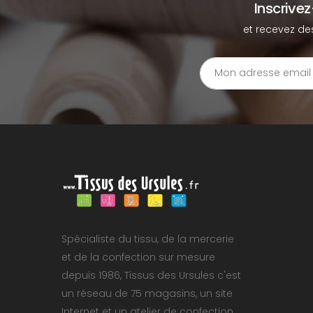
Inscrive
et recevez de
Spécialiste du tissu, de la mercerie
et de la confection sur mesure
depuis 1986, Tissus des Ursules c'est
un réseau de 75 magasins, un site
Internet et un atelier de confection