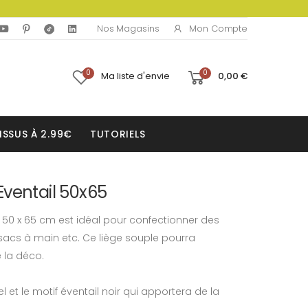
Mon Compte
Nos Magasins
0
0
Ma liste d'envie
0,00 €
ISSUS À 2.99€
TUTORIELS
Eventail 50x65
50 x 65 cm est idéal pour confectionner des
sacs à main etc. Ce liège souple pourra
 la déco.
el et le motif éventail noir qui apportera de la