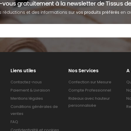
z-vous gratuitement à la newsletter de Tissus de
s réductions et des informations sur
vos produits préférés
en av
Liens utiles
Nos Services
A
Contactez-nous
Confection sur Mesure
Qu
Paiement & Livraison
Compte Professionnel
No
Mentions légales
Rideaux avec hauteur
No
personnalisée
Conditions générales de
Re
ventes
FAQ
Confidentialité et cookies