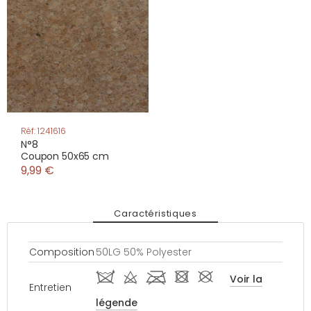
Réf: 1241616
N°8
Coupon 50x65 cm
9,99 €
Caractéristiques
Composition
50LG 50% Polyester
i d l - #
Voir la
Entretien
légende