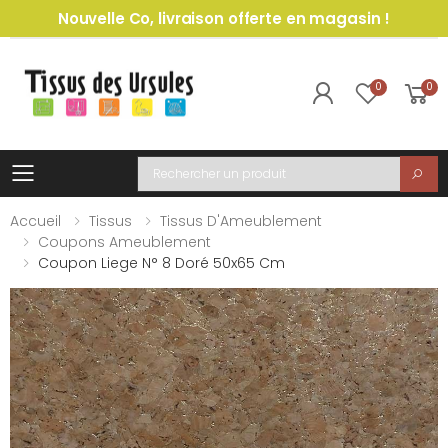
Nouvelle Co, livraison offerte en magasin !
0
0
Toggle mobile menu
Recherche
Accueil
Tissus
Tissus D'Ameublement
Coupons Ameublement
Coupon Liege N° 8 Doré 50x65 Cm