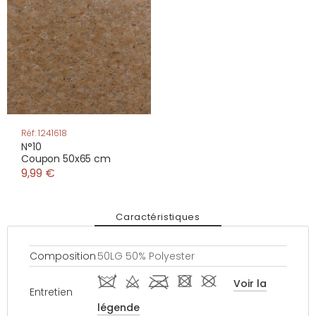
Réf: 1241618
N°10
Coupon 50x65 cm
9,99 €
Caractéristiques
Composition
50LG 50% Polyester
i d l - #
Voir la
Entretien
légende