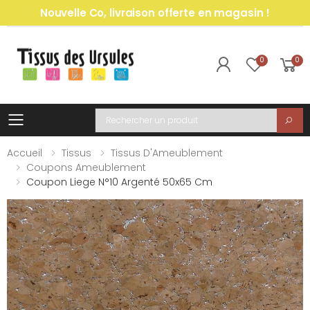
Nouvelle Co, livraison offerte en magasin !
0
0
Toggle mobile menu
Recherche
Accueil
Tissus
Tissus D'Ameublement
Coupons Ameublement
Coupon Liege N°10 Argenté 50x65 Cm