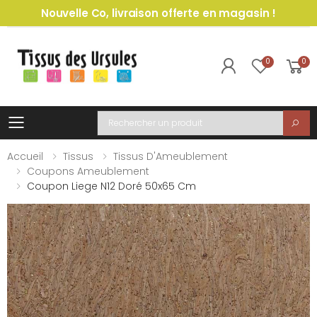
Nouvelle Co, livraison offerte en magasin !
0
0
Toggle mobile menu
Recherche
Accueil
Tissus
Tissus D'Ameublement
Coupons Ameublement
Coupon Liege N12 Doré 50x65 Cm