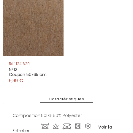
Réf: 1241620
N°12
Coupon 50x65 cm
9,99 €
Caractéristiques
Composition
50LG 50% Polyester
i d l - #
Voir la
Entretien