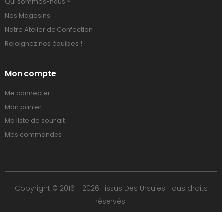
Qui sommes-nous ?
Nos Magasins
Notre Atelier de Confection
Rejoignez nos équipes !
Mon compte
Me connecter
Mon panier
Ma liste de souhait
Mes commandes
Copyright © 2016 - 2026 Tissus Des Ursules. Tous droits
réservés.