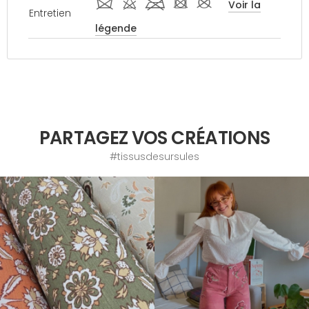
i d l - #
Voir la
Entretien
légende
PARTAGEZ VOS CRÉATIONS
#tissusdesursules