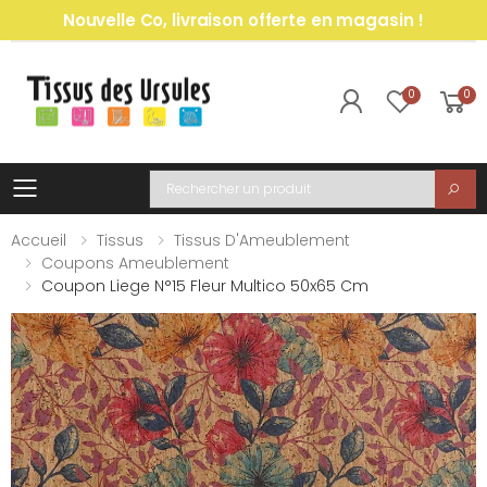
Nouvelle Co, livraison offerte en magasin !
0
0
Toggle mobile menu
Recherche
Accueil
Tissus
Tissus D'Ameublement
Coupons Ameublement
Coupon Liege N°15 Fleur Multico 50x65 Cm