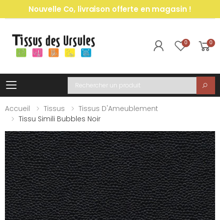
Nouvelle Co, livraison offerte en magasin !
0
0
Toggle mobile menu
Recherche
Accueil
Tissus
Tissus D'Ameublement
Tissu Simili Bubbles Noir