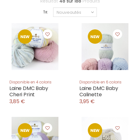
Résultat
48
sur
188
Produits
Tri:
NEW
NEW
Disponible en 4 coloris
Disponible en 6 coloris
Laine DMC Baby
Laine DMC Baby
Cheri Print
Calinette
3,85 €
3,95 €
NEW
NEW