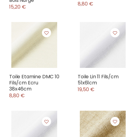
Bois Nurge
8,80 €
15,20 €
Toile Etamine DMC 10
Toile Lin 11 Fils/cm
Fils/cm Ecru
51x61cm
38x46cm
19,50 €
8,80 €