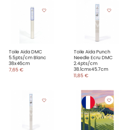
Toile Aida DMC
Toile Aida Punch
5.5pts/cm Blanc
Needle Ecru DMC
38x46cm
2.4pts/cm
38.1cmx45.7cm
7,65 €
11,85 €