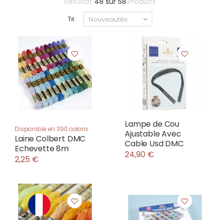
Résultat
48
sur
58
Produits
Tri:
Lampe de Cou
Disponible en 390 coloris
Ajustable Avec
Laine Colbert DMC
Cable Usd DMC
Echevette 8m
24,90 €
2,25 €