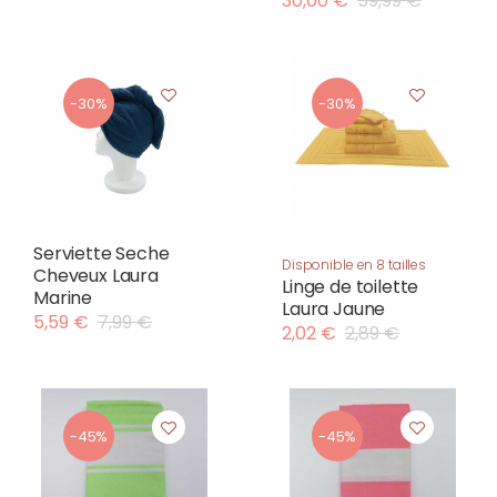
30,00 €
59,99 €
-30%
-30%
Serviette Seche
Disponible en 8 tailles
Cheveux Laura
Linge de toilette
Marine
Laura Jaune
5,59 €
7,99 €
2,02 €
2,89 €
-45%
-45%