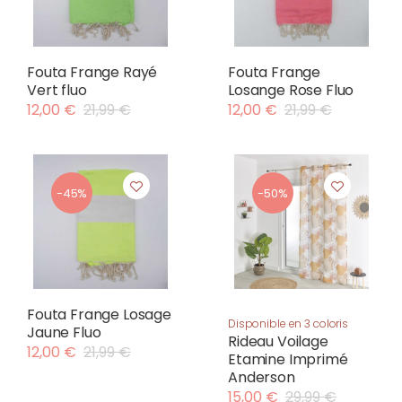
Fouta Frange Rayé
Fouta Frange
Vert fluo
Losange Rose Fluo
12,00 €
21,99 €
12,00 €
21,99 €
-45%
-50%
Fouta Frange Losage
Disponible en 3 coloris
Jaune Fluo
Rideau Voilage
12,00 €
21,99 €
Etamine Imprimé
Anderson
15,00 €
29,99 €