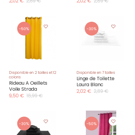
2,02 €
2,89 €
2,02 €
2,89 €
-50%
-30%
Disponible en 2 tailles et 12
Disponible en 7 tailles
coloris
Linge de Toilette
Rideau A Oeillets
Laura Blanc
Voile Strada
2,02 €
2,89 €
9,50 €
18,99 €
-30%
-50%