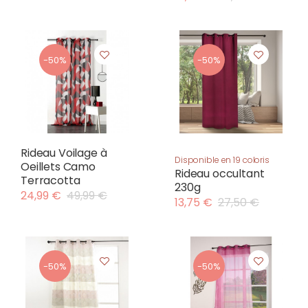
-50%
-50%
Rideau Voilage à
Disponible en 19 coloris
Oeillets Camo
Rideau occultant
Terracotta
230g
24,99 €
49,99 €
13,75 €
27,50 €
-50%
-50%