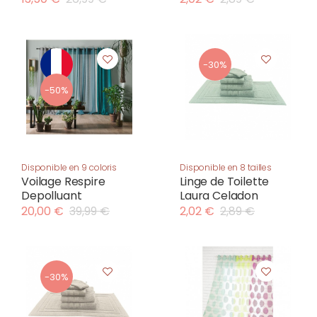
-30%
-50%
Disponible en 9 coloris
Disponible en 8 tailles
Voilage Respire
Linge de Toilette
Depolluant
Laura Celadon
20,00 €
39,99 €
2,02 €
2,89 €
-30%