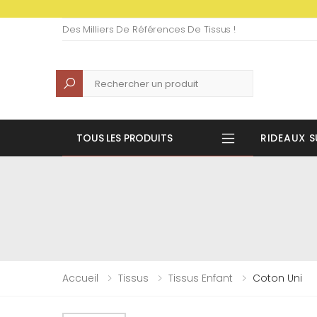
Des Milliers De Références De Tissus !
Recherche
TOUS LES PRODUITS
RIDEAUX S
Accueil
Tissus
Tissus Enfant
Coton Uni