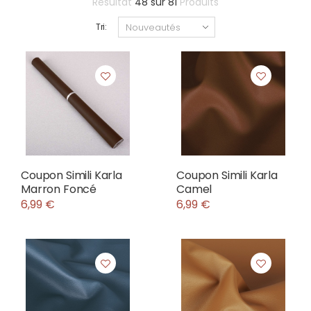
Résultat
48
sur
81
Produits
Tri:
Coupon Simili Karla
Coupon Simili Karla
Marron Foncé
Camel
6,99 €
6,99 €