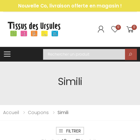
Nouvelle Co, livraison offerte en magasin !
0
0
Toggle mobile menu
Recherche
Simili
Accueil
Coupons
Simili
FILTRER