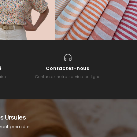
é
Contactez-nous
ire
Contactez notre service en ligne
s Ursules
ant première.