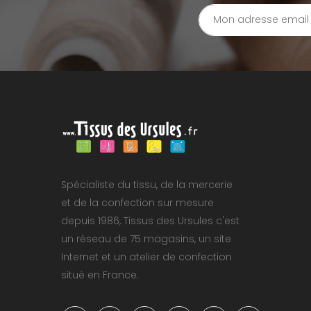
Spécialiste du tissu, de la mercerie
et de la confection sur mesure
depuis 1986, Tissus des Ursules c'est
un réseau de 75 magasins, un site
Internet et un atelier de confection
situé en France.