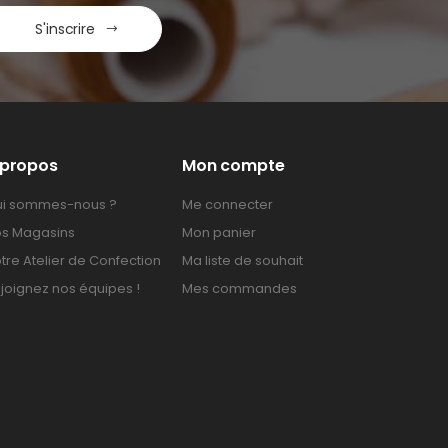
S'inscrire
 propos
Mon compte
i sommes-nous ?
Me connecter
s Magasins
Mon panier
tre Atelier de Confection
Ma liste de souhait
joignez nos équipes !
Mes commandes