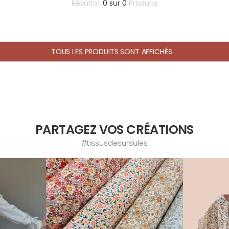
Résultat
0
sur
0
Produits
TOUS LES PRODUITS SONT AFFICHÉS
PARTAGEZ VOS CRÉATIONS
#tissusdesursules