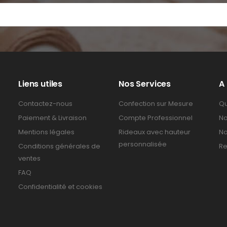
Liens utiles
Nos Services
A
Contactez-nous
Confection sur Mesure
Qu
Paiement & Livraison
Compte Professionnel
No
Mentions légales
Rideaux avec hauteur
No
personnalisée
Conditions générales de
Re
ventes
FAQ
Confidentialité et cookies