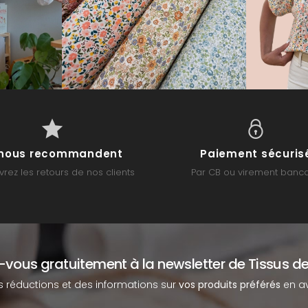
s nous recommandent
Paiement sécuris
rez les retours de nos clients
Par CB ou virement banca
z-vous gratuitement à la newsletter de Tissus de
s réductions et des informations sur
vos produits préférés
en av