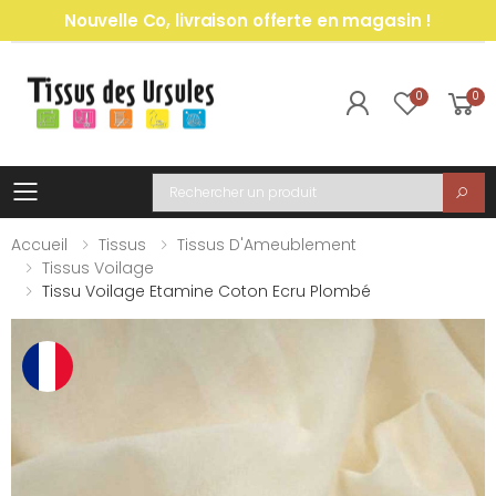
Nouvelle Co, livraison offerte en magasin !
0
0
Toggle mobile menu
Recherche
Accueil
Tissus
Tissus D'Ameublement
Tissus Voilage
Tissu Voilage Etamine Coton Ecru Plombé