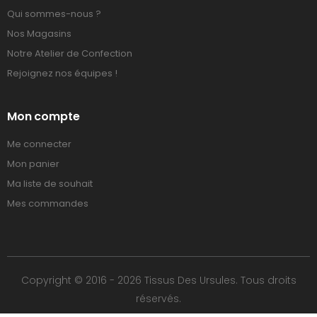
Qui sommes-nous ?
Nos Magasins
Notre Atelier de Confection
Rejoignez nos équipes !
Mon compte
Me connecter
Mon panier
Ma liste de souhait
Mes commandes
Copyright © 2016 - 2026 Tissus Des Ursules. Tous droits
réservés.