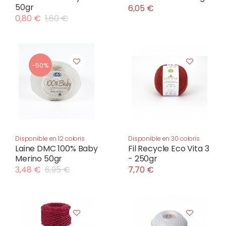
50gr
6,05 €
0,80 €
1,60 €
-50%
Disponible en 12 coloris
Disponible en 30 coloris
Laine DMC 100% Baby
Fil Recycle Eco Vita 3
Merino 50gr
- 250gr
3,48 €
6,95 €
7,70 €