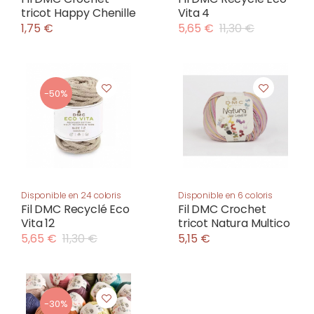
tricot Happy Chenille
Vita 4
1,75 €
5,65 €
11,30 €
-50%
Disponible en 24 coloris
Disponible en 6 coloris
Fil DMC Recyclé Eco
Fil DMC Crochet
Vita 12
tricot Natura Multico
5,65 €
11,30 €
5,15 €
-30%