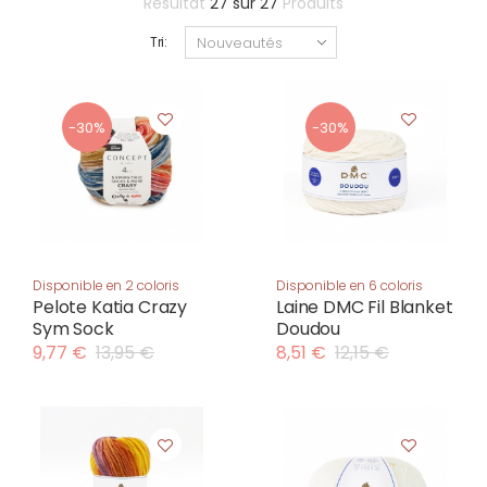
Résultat
27
sur
27
Produits
Tri:
-30%
-30%
Disponible en 2 coloris
Disponible en 6 coloris
Pelote Katia Crazy
Laine DMC Fil Blanket
Sym Sock
Doudou
9,77 €
13,95 €
8,51 €
12,15 €