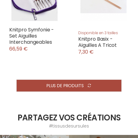
Knitpro Symfonie -
Disponible en 3 tailles
Set Aiguilles
Knitpro Basix -
Interchangeables
Aiguilles A Tricot
66,59 €
7,30 €
PLUS DE PRODUITS
PARTAGEZ VOS CRÉATIONS
#tissusdesursules