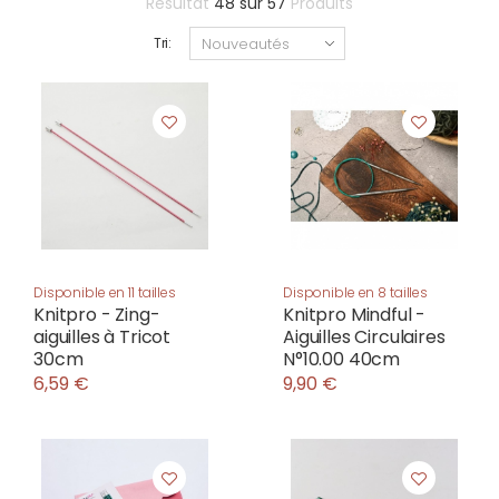
Résultat
48
sur
57
Produits
Tri:
Disponible en 11 tailles
Disponible en 8 tailles
Knitpro - Zing-
Knitpro Mindful -
aiguilles à Tricot
Aiguilles Circulaires
30cm
N°10.00 40cm
6,59 €
9,90 €