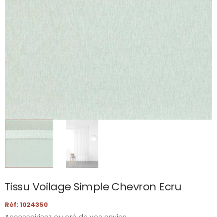
Tissu Voilage Simple Chevron Ecru
Réf: 1024350
Accessoirisez au gré de vos envies.