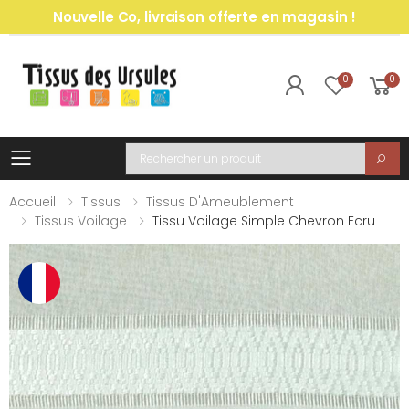
Nouvelle Co, livraison offerte en magasin !
0
0
Toggle mobile menu
Recherche
Accueil
Tissus
Tissus D'Ameublement
Tissus Voilage
Tissu Voilage Simple Chevron Ecru