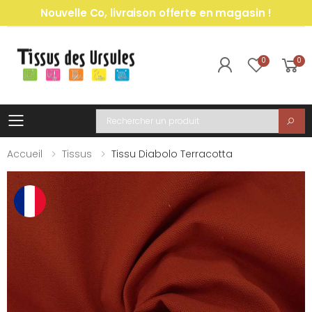
Nouvelle Co, livraison offerte en magasin !
0
0
Toggle mobile menu
Recherche
Accueil
Tissus
Tissu Diabolo Terracotta