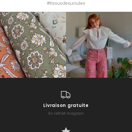
#tissusdesursules
Livraison gratuite
En retrait magasin