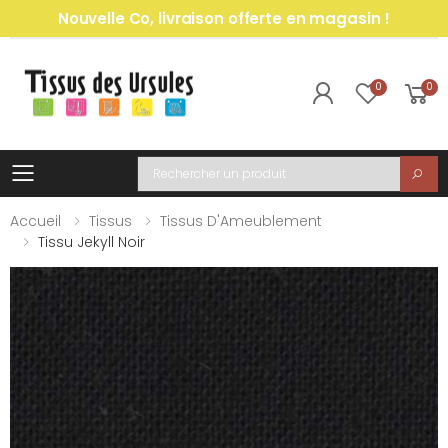
Nouvelle Co, livraison offerte en magasin !
0
0
Toggle mobile menu
Recherche
Accueil
Tissus
Tissus D'Ameublement
Tissu Jekyll Noir