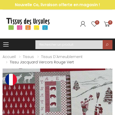
Nouvelle Co, livraison offerte en magasin !
0
0
Toggle mobile menu
Recherche
Accueil
Tissus
Tissus D'Ameublement
Tissu Jacquard Vercors Rouge Vert