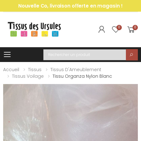
Nouvelle Co, livraison offerte en magasin !
0
0
Toggle mobile menu
Recherche
Accueil
Tissus
Tissus D'Ameublement
Tissus Voilage
Tissu Organza Nylon Blanc