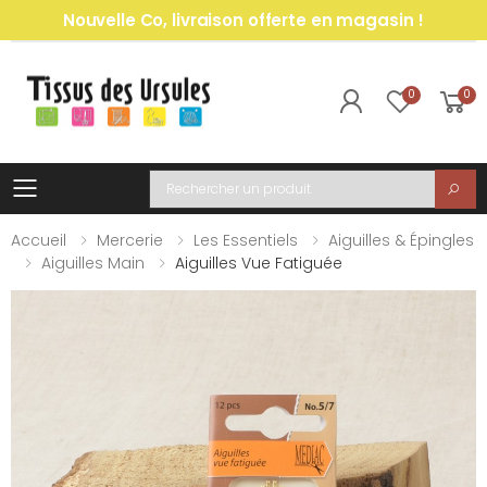
Nouvelle Co, livraison offerte en magasin !
0
0
Toggle mobile menu
Recherche
Accueil
Mercerie
Les Essentiels
Aiguilles & Épingles
Aiguilles Main
Aiguilles Vue Fatiguée